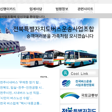
업조합에 오신것을 환영합니다.
29] 전주시내버스 '무제한 정기 탑...
21] 전북도, 임실~전주~인천공항 시...
29] 전주시민, 시내버스 노선 직접...
29] '시민이 버스노선 수립'…
19] 전국 버스업계 "택시 대중교통...